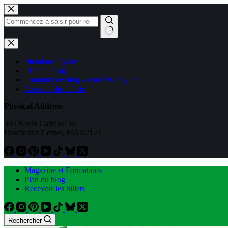
Passer
au
contenu
Aucun
résultat
Mentions légales
Plan du blog
Pourquoi ce blog – conseils et guide
Recevoir les billets
Physical Address
304 North Cardinal St.
Dorchester Center, MA 02124
Magazine et Formations
Plan du blog
Recevoir les billets
Rechercher