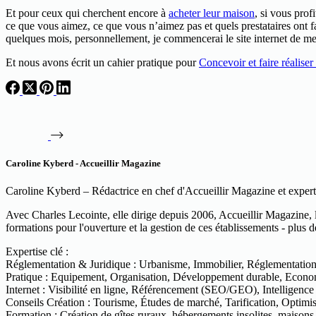
Et pour ceux qui cherchent encore à
acheter leur maison
, si vous prof
ce que vous aimez, ce que vous n’aimez pas et quels prestataires ont fa
quelques mois, personnellement, je commencerai le site internet de m
Et nous avons écrit un cahier pratique pour
Concevoir et faire réaliser
Caroline Kyberd - Accueillir Magazine
Caroline Kyberd – Rédactrice en chef d'Accueillir Magazine et expert
Avec Charles Lecointe, elle dirige depuis 2006, Accueillir Magazine, 
formations pour l'ouverture et la gestion de ces établissements - plus 
Expertise clé :
Réglementation & Juridique : Urbanisme, Immobilier, Réglementation, F
Pratique : Equipement, Organisation, Développement durable, Econom
Internet : Visibilité en ligne, Référencement (SEO/GEO), Intelligence
Conseils Création : Tourisme, Études de marché, Tarification, Optimi
Formation : Création de gîtes ruraux, hébergements insolites, maisons