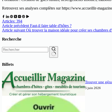
Retrouvez ses analyses complètes sur https://www.accueillir-magazin
Articles: 394
Article
précédent
Faut-il faire table d'hôtes ?
Article
suivant
Où trouver la maison idéale pour créer ses chambres d'
Recherche
Aucun
résultat
Billets
Trouver une géra
5 juin 2026