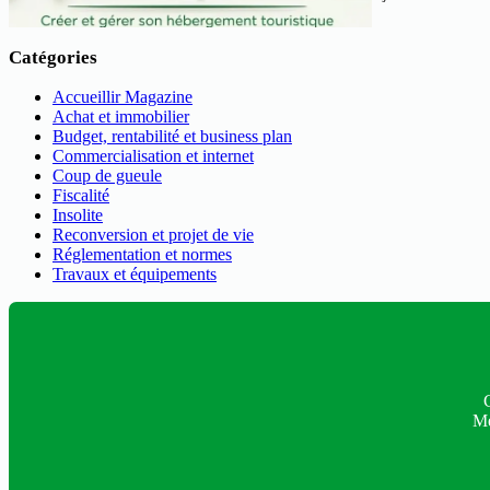
Catégories
Accueillir Magazine
Achat et immobilier
Budget, rentabilité et business plan
Commercialisation et internet
Coup de gueule
Fiscalité
Insolite
Reconversion et projet de vie
Réglementation et normes
Travaux et équipements
C
Me