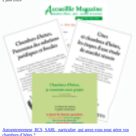
Autoentrepreneur, RCS, SARL, particulier, qui serez-vous pour gérer vos
chambres d’hôtes ?