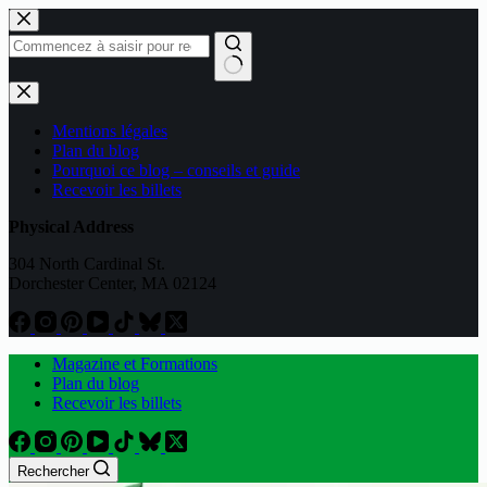
Passer
au
contenu
Aucun
résultat
Mentions légales
Plan du blog
Pourquoi ce blog – conseils et guide
Recevoir les billets
Physical Address
304 North Cardinal St.
Dorchester Center, MA 02124
Magazine et Formations
Plan du blog
Recevoir les billets
Rechercher