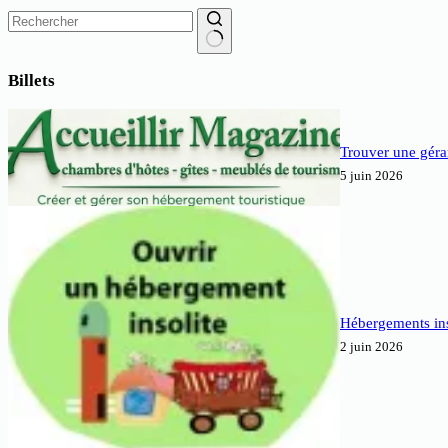
Aucun
résultat
Billets
Trouver une géra
5 juin 2026
Hébergements inso
2 juin 2026