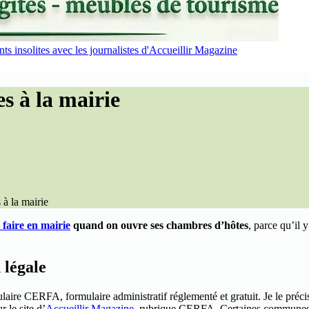
s insolites avec les journalistes d'Accueillir Magazine
s à la mairie
à la mairie
 faire en mairie
quand on ouvre ses chambres d’hôtes
, parce qu’il 
 légale
ire CERFA, formulaire administratif réglementé et gratuit. Je le précise c
r le site d’
Accueillir Magazine
, rubrique CERFA. Certaines communes o