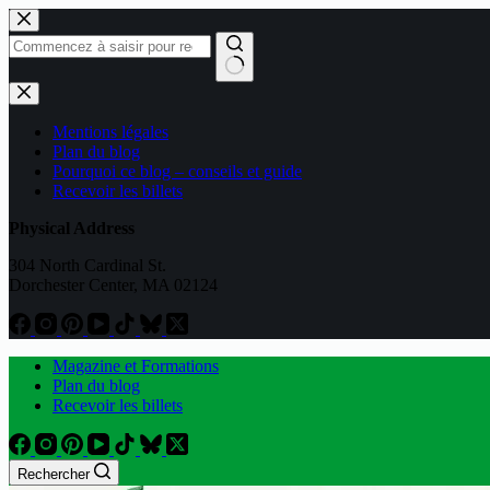
Passer
au
contenu
Aucun
résultat
Mentions légales
Plan du blog
Pourquoi ce blog – conseils et guide
Recevoir les billets
Physical Address
304 North Cardinal St.
Dorchester Center, MA 02124
Magazine et Formations
Plan du blog
Recevoir les billets
Rechercher