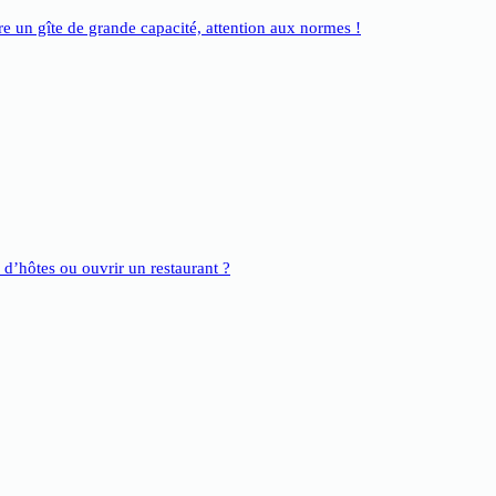
e un gîte de grande capacité, attention aux normes !
e d’hôtes ou ouvrir un restaurant ?