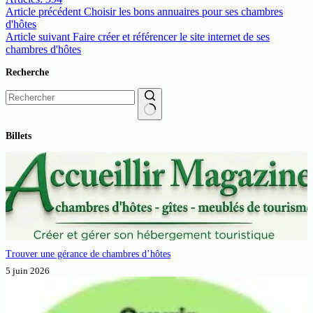
Article
précédent
Choisir les bons annuaires pour ses chambres
d'hôtes
Article
suivant
Faire créer et référencer le site internet de ses
chambres d'hôtes
Recherche
Aucun
Billets
résultat
Trouver une gérance de chambres d’hôtes
5 juin 2026