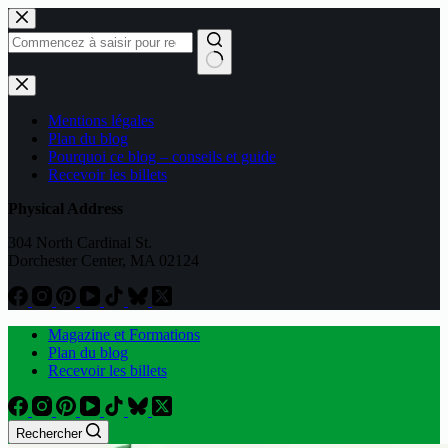
Passer
au
contenu
Aucun
résultat
Mentions légales
Plan du blog
Pourquoi ce blog – conseils et guide
Recevoir les billets
Physical Address
304 North Cardinal St.
Dorchester Center, MA 02124
Magazine et Formations
Plan du blog
Recevoir les billets
Rechercher