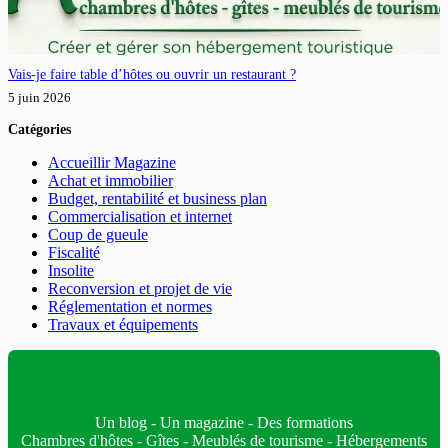
Vais-je faire table d’hôtes ou ouvrir un restaurant ?
5 juin 2026
Catégories
Accueillir Magazine
Achat et immobilier
Budget, rentabilité et business plan
Commercialisation et internet
Coup de gueule
Fiscalité
Insolite
Reconversion et projet de vie
Réglementation et normes
Travaux et équipements
Un blog - Un magazine - Des formations
Chambres d'hôtes - Gîtes - Meublés de tourisme - Hébergements