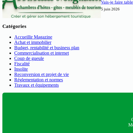
Vais-je faire tabl
5 juin 2026
Catégories
Accueillir Magazine
Achat et immobilier
Budget, rentabilité et business plan
Commercialisation et internet
Coup de gueule
Fiscalité
Insolite
Reconversion et projet de vie
Réglementation et normes
Travaux et équipements
C
Me