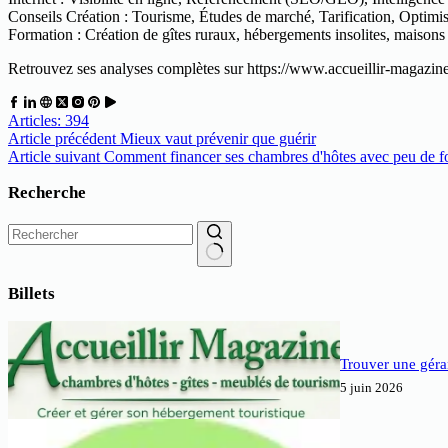
Conseils Création : Tourisme, Études de marché, Tarification, Optimi
Formation : Création de gîtes ruraux, hébergements insolites, maisons
Retrouvez ses analyses complètes sur https://www.accueillir-magazin
Articles: 394
Article
précédent
Mieux vaut prévenir que guérir
Article
suivant
Comment financer ses chambres d'hôtes avec peu de f
Recherche
Aucun
résultat
Billets
Trouver une géra
5 juin 2026