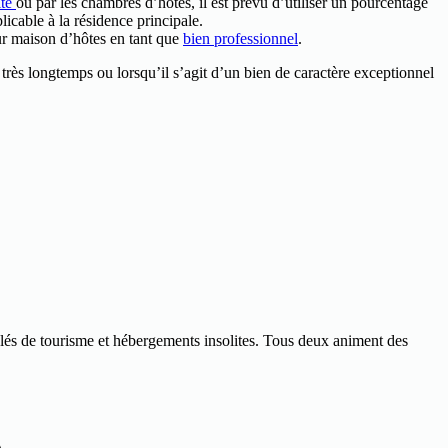
îte
ou par les chambres d’hôtes, il est prévu d’utiliser un pourcentage
icable à la résidence principale.
eur maison d’hôtes en tant que
bien professionnel
.
 a très longtemps ou lorsqu’il s’agit d’un bien de caractère exceptionnel
blés de tourisme et hébergements insolites. Tous deux animent des
A