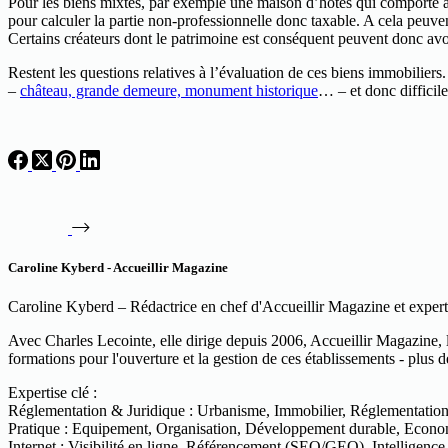
Pour les biens mixtes, par exemple une maison d’hôtes qui comporte à 
pour calculer la partie non-professionnelle donc taxable. A cela peuve
Certains créateurs dont le patrimoine est conséquent peuvent donc avoir
Restent les questions relatives à l’évaluation de ces biens immobiliers. 
–
château, grande demeure, monument historique
… – et donc difficil
Caroline Kyberd - Accueillir Magazine
Caroline Kyberd – Rédactrice en chef d'Accueillir Magazine et expert
Avec Charles Lecointe, elle dirige depuis 2006, Accueillir Magazine, 
formations pour l'ouverture et la gestion de ces établissements - plus 
Expertise clé :
Réglementation & Juridique : Urbanisme, Immobilier, Réglementation, F
Pratique : Equipement, Organisation, Développement durable, Econom
Internet : Visibilité en ligne, Référencement (SEO/GEO), Intelligence