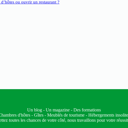
e d’hôtes ou ouvrir un restaurant ?
Un blog - Un magazine - Des formations
hambres d'hôtes - Gîtes - Meublés de tourisme - Hébergements insolit
ttez toutes les chances de votre côté, nous travaillons pour votre réussit