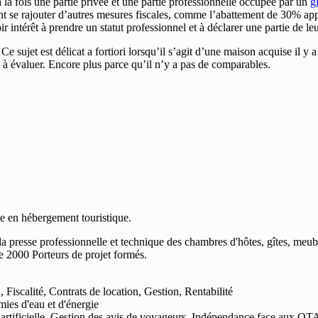
la fois une partie privée et une partie professionnelle occupée par un
g
nt se rajouter d’autres mesures fiscales, comme l’abattement de 30% appl
 intérêt à prendre un statut professionnel et à déclarer une partie de l
Ce sujet est délicat a fortiori lorsqu’il s’agit d’une maison acquise il y
e à évaluer. Encore plus parce qu’il n’y a pas de comparables.
e en hébergement touristique.
la presse professionnelle et technique des chambres d'hôtes, gîtes, meu
de 2000 Porteurs de projet formés.
iscalité, Contrats de location, Gestion, Rentabilité
ies d'eau et d'énergie
 artificielle, Gestion des avis de voyageurs, Indépendance face aux OT