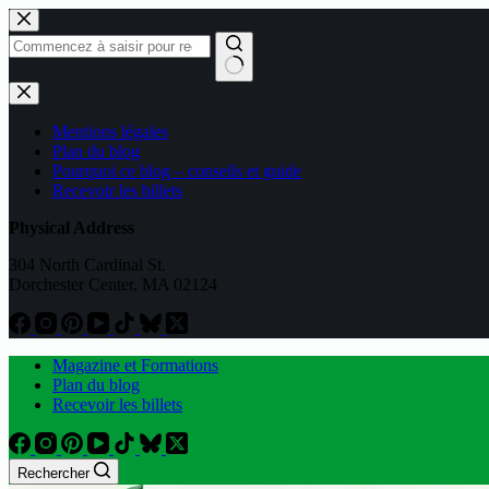
Passer
au
contenu
Aucun
résultat
Mentions légales
Plan du blog
Pourquoi ce blog – conseils et guide
Recevoir les billets
Physical Address
304 North Cardinal St.
Dorchester Center, MA 02124
Magazine et Formations
Plan du blog
Recevoir les billets
Rechercher