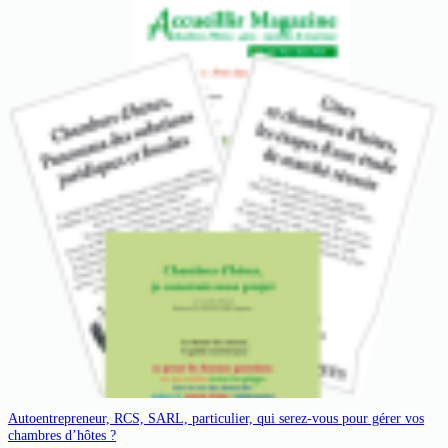
Autoentrepreneur, RCS, SARL, particulier, qui serez-vous pour gérer vos
chambres d’hôtes ?