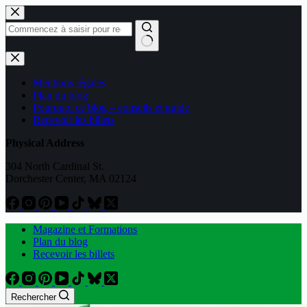
Passer
au
contenu
Aucun
résultat
Mentions légales
Plan du blog
Pourquoi ce blog – conseils et guide
Recevoir les billets
Physical Address
304 North Cardinal St.
Dorchester Center, MA 02124
Magazine et Formations
Plan du blog
Recevoir les billets
Rechercher