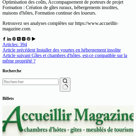
Optimisation des coûts, Accompagnement de porteurs de projet
Formation : Création de gîtes ruraux, hébergements insolites,
maisons d'hôtes, Formation continue des loueurs.
Retrouvez ses analyses complètes sur https://www.accueillir-
magazine.com.
Articles: 394
Article
précédent
Installer des yourtes en hébergement insolite
Article
suivant
Gîtes et chambres d'hôtes, est-ce compatible sur la
même propriété ?
Recherche
Aucun
Billets
résultat